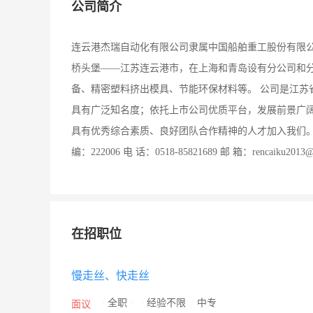
公司简介
连云港杰瑞自动化有限公司隶属中国船舶重工股份有限公司
桥头堡——江苏连云港市，在上海和青岛设有分公司和
备、精密塑料挤出模具、节能环保材料等。 公司是江苏
具有广泛知名度；依托上市公司优质平台，发展前景广阔
具有优秀综合素质、良好团队合作精神的人才加入我们。 
编：222006 电 话：0518-85821689 邮 箱：rencaiku2013
在招职位
慢走丝、快走丝
/
全职
/
/
经验不限
/
中专
面议