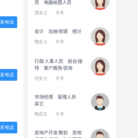
员 电脑绘图人员
周女士
·
大专
系电话
会计 出纳∕收银 统计
陶女士
·
大专
行政∕人事人员 前台∕接
待 客户服务∕咨询
系电话
刘女士
·
大专
市场经理 管理人员
其它
陶先生
·
大专
系电话
房地产开发∕策划 房地