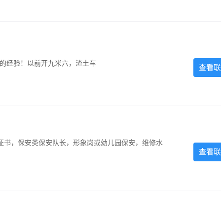
超的经验！以前开九米六，渣土车
查看联
证书，保安类保安队长，形象岗或幼儿园保安，维修水
查看联