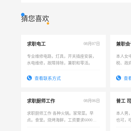
猜您喜欢
求职电工
08月07日
兼职会
专业维修电路，灯具，开关插座安装，
本人女
水电维修，故障排除，兼职和零活。
税、政
为各类
务，财
查看联系方式
查
作
求职厨师工作
08月06日
普工 
求职厨师工作 各种火锅。家常菜。早
本人男
点。食堂。烧烤海鲜，工资要求6000以
也可，
上
勿扰