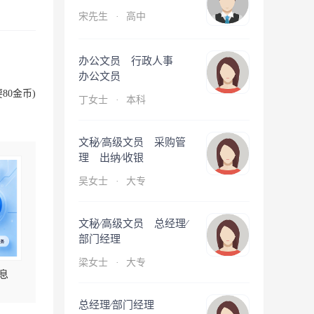
宋先生
·
高中
办公文员 行政人事
办公文员
80金币)
丁女士
·
本科
文秘∕高级文员 采购管
理 出纳∕收银
吴女士
·
大专
文秘∕高级文员 总经理∕
部门经理
梁女士
·
大专
息
总经理∕部门经理