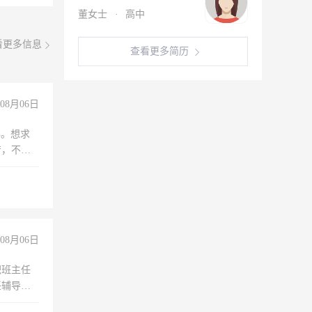
董女士
·
高中
看更多信息
查看更多简历
08月06日
年。想求
苦，不怕
08月06日
职班主任
任辅导教
工作