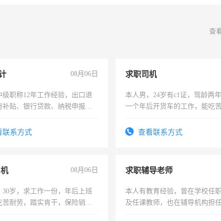
查
计
08月06日
求职司机
中级职称12年工作经验，出口退
本人男，24岁有c1证，驾龄两
府补贴、银行贷款、纳税申报、
一个年后开货车的工作，能吃
公司策划，设建新账，理乱账业
加班。
务咨询等业务。欲求兼职会计工
看联系方式
查看联系方式
司机
08月06日
求职辅导老师
，30岁，求工作一份，年后上班
本人有教育经验，曾在学校任
吃苦耐劳，踏实肯干，保险销售
及任课教师，也在辅导机构担
师，求周一至周五辅导老师的