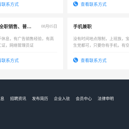
看联系方式
查看联系方式
兼职或全职销售、普工、维修
08月05日
手机兼职
不休息，有广告销售经验，有高
没有时间地点限制，上班族，
工证，网络管理员证
生党都可，只要你有手机，有
间，一单一结，一天二三十不
勤快的四五十，每天挣零花钱
看联系方式
查看联系方式
信息
招聘资讯
发布简历
企业入驻
会员中心
法律申明
们